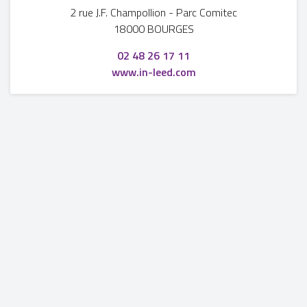
2 rue J.F. Champollion
-
Parc Comitec
18000 BOURGES
02 48 26 17 11
www.in-leed.com