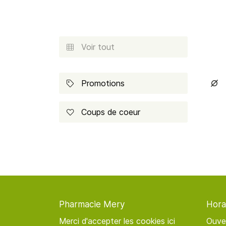
Recopier le code ci-contre

Rafraîchir le captcha

Voir tout

En cochant cette case, vous consentez à recevoir nos propositions
commerciales à l'adresse email indiqué ci-dessus. Vous pouvez vous 
à tout moment en utilisant
le formulaire de désinscription
.
Promotions


INSCRIPTION
Coups de coeur

Pharmacie Mery
Hora
Merci d'accepter les cookies
ici
Ouve