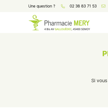
Une question ?
02 38 83 71 53
4 Bis Avenue Louis Gallouedec
45400 Semoy
02 38 83 71 53
P
Si vous
Adresse email de réception
