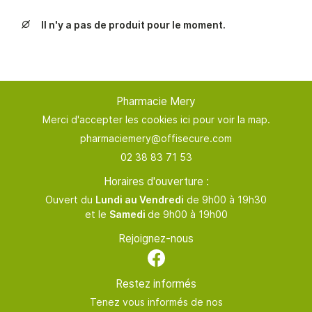
TERNITÉ & BÉBÉ
02 38 83 71 
Il n'y a pas de produit pour le moment.
NTÉ AU NATUREL

NSULTATION & BILAN
En cochant cette case, vous consentez à recevoir nos propositions
INATIONS & TESTS
commerciales à l'adresse email indiqué ci-dessus. Vous pouvez vous
désinscrire à tout moment en utilisant
le formulaire de désinscription
.
RATION DE PILULIER
Pharmacie Mery
Rejoignez-nous
INSCRIPTION
Merci d'accepter les cookies
ici
pour voir la map.
NOS GAMMES
AVIS
02 38 83 71 53
ACTUALITÉS
Horaires d'ouverture :
Restez infor
Ouvert du
Lundi au Vendredi
de 9h00 à 19h30
CONTACT
et le
Samedi
de 9h00 à 19h00
INSCRIPTION NEWSL
ORDONNANCE
Rejoignez-nous
Restez informés
Tenez vous informés de nos