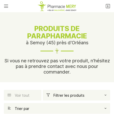


4 Bis Avenue Louis Gallouedec
45400 Semoy
02 38 83 71 53
PRODUITS DE
PARAPHARMACIE
à Semoy (45) près d'Orléans
Si vous ne retrouvez pas votre produit, n'hésitez
pas à prendre contact avec nous pour
commander.
Adresse email de réception

Recopier le code ci-contre

Voir tout
Filtrer les produits


ACCUEIL
Une question
Rafraîchir le captcha

& MAINTIEN À DOMICILE
Trier par
