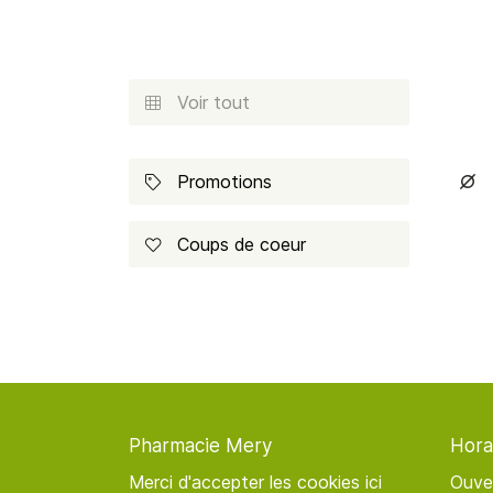
Recopier le code ci-contre

Rafraîchir le captcha

Voir tout

En cochant cette case, vous consentez à recevoir nos propositions
commerciales à l'adresse email indiqué ci-dessus. Vous pouvez vous 
à tout moment en utilisant
le formulaire de désinscription
.
Promotions


INSCRIPTION
Coups de coeur

Pharmacie Mery
Hora
Merci d'accepter les cookies
ici
Ouve