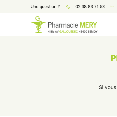
Une question ?
02 38 83 71 53
4 Bis Avenue Louis Gallouedec
45400 Semoy
02 38 83 71 53
P
Si vous
Adresse email de réception
