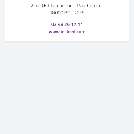
2 rue J.F. Champollion
-
Parc Comitec
18000 BOURGES
02 48 26 17 11
www.in-leed.com