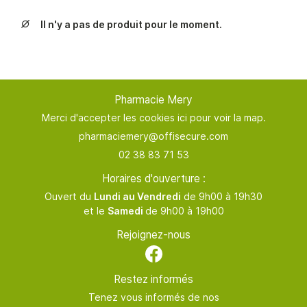
TERNITÉ & BÉBÉ
02 38 83 71 
Il n'y a pas de produit pour le moment.
NTÉ AU NATUREL

NSULTATION & BILAN
En cochant cette case, vous consentez à recevoir nos propositions
INATIONS & TESTS
commerciales à l'adresse email indiqué ci-dessus. Vous pouvez vous
désinscrire à tout moment en utilisant
le formulaire de désinscription
.
RATION DE PILULIER
Pharmacie Mery
Rejoignez-nous
INSCRIPTION
Merci d'accepter les cookies
ici
pour voir la map.
NOS GAMMES
AVIS
02 38 83 71 53
ACTUALITÉS
Horaires d'ouverture :
Restez infor
Ouvert du
Lundi au Vendredi
de 9h00 à 19h30
CONTACT
et le
Samedi
de 9h00 à 19h00
INSCRIPTION NEWSL
ORDONNANCE
Rejoignez-nous
Restez informés
Tenez vous informés de nos