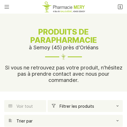


4 Bis Avenue Louis Gallouedec
45400 Semoy
02 38 83 71 53
PRODUITS DE
PARAPHARMACIE
à Semoy (45) près d'Orléans
Si vous ne retrouvez pas votre produit, n'hésitez
pas à prendre contact avec nous pour
commander.
Adresse email de réception

Recopier le code ci-contre

Voir tout
Filtrer les produits


ACCUEIL
Une question
Rafraîchir le captcha

& MAINTIEN À DOMICILE
Trier par
