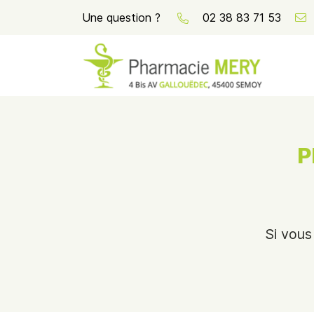
Une question ?
02 38 83 71 53
4 Bis Avenue Louis Gallouedec
45400 Semoy
02 38 83 71 53
P
Si vous
Adresse email de réception
