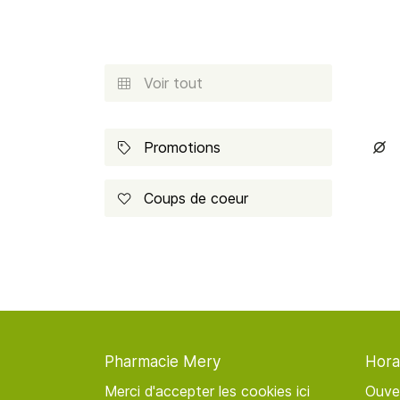
Recopier le code ci-contre

Rafraîchir le captcha

Voir tout

En cochant cette case, vous consentez à recevoir nos propositions
commerciales à l'adresse email indiqué ci-dessus. Vous pouvez vous 
à tout moment en utilisant
le formulaire de désinscription
.
Promotions


INSCRIPTION
Coups de coeur

Pharmacie Mery
Hora
Merci d'accepter les cookies
ici
Ouve