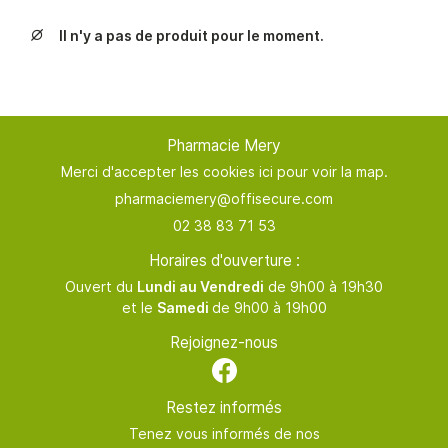
TERNITÉ & BÉBÉ
02 38 83 71 
Il n'y a pas de produit pour le moment.
NTÉ AU NATUREL

NSULTATION & BILAN
En cochant cette case, vous consentez à recevoir nos propositions
INATIONS & TESTS
commerciales à l'adresse email indiqué ci-dessus. Vous pouvez vous
désinscrire à tout moment en utilisant
le formulaire de désinscription
.
RATION DE PILULIER
Pharmacie Mery
Rejoignez-nous
INSCRIPTION
Merci d'accepter les cookies
ici
pour voir la map.
NOS GAMMES
AVIS
02 38 83 71 53
ACTUALITÉS
Horaires d'ouverture :
Restez infor
Ouvert du
Lundi au Vendredi
de 9h00 à 19h30
CONTACT
et le
Samedi
de 9h00 à 19h00
INSCRIPTION NEWSL
ORDONNANCE
Rejoignez-nous
Restez informés
Tenez vous informés de nos