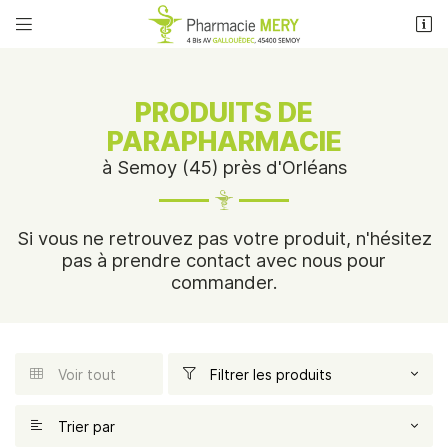


4 Bis Avenue Louis Gallouedec
45400 Semoy
02 38 83 71 53
PRODUITS DE
PARAPHARMACIE
à Semoy (45) près d'Orléans
Si vous ne retrouvez pas votre produit, n'hésitez
pas à prendre contact avec nous pour
commander.
Adresse email de réception

Recopier le code ci-contre

Voir tout
Filtrer les produits


ACCUEIL
Une question
Rafraîchir le captcha

& MAINTIEN À DOMICILE
Trier par
