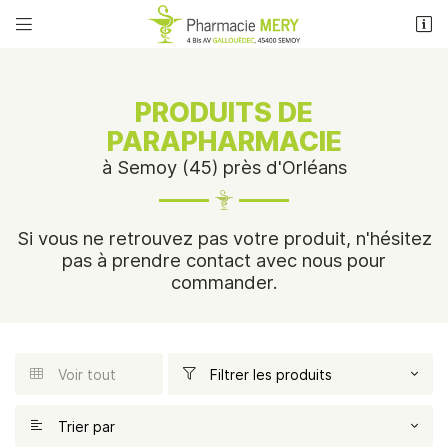


4 Bis Avenue Louis Gallouedec
45400 Semoy
02 38 83 71 53
PRODUITS DE
PARAPHARMACIE
à Semoy (45) près d'Orléans
Si vous ne retrouvez pas votre produit, n'hésitez
pas à prendre contact avec nous pour
commander.
Adresse email de réception

Recopier le code ci-contre

Voir tout
Filtrer les produits


ACCUEIL
Une question
Rafraîchir le captcha

& MAINTIEN À DOMICILE
Trier par
