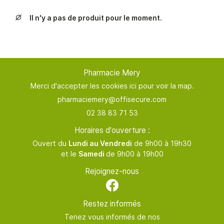
TERNITÉ & BÉBÉ
02 38 83 71 
Il n'y a pas de produit pour le moment.
NTÉ AU NATUREL

NSULTATION & BILAN
En cochant cette case, vous consentez à recevoir nos propositions
INATIONS & TESTS
commerciales à l'adresse email indiqué ci-dessus. Vous pouvez vous
désinscrire à tout moment en utilisant
le formulaire de désinscription
.
RATION DE PILULIER
Pharmacie Mery
Rejoignez-nous
INSCRIPTION
Merci d'accepter les cookies
ici
pour voir la map.
NOS GAMMES
AVIS
02 38 83 71 53
ACTUALITÉS
Horaires d'ouverture :
Restez infor
Ouvert du
Lundi au Vendredi
de 9h00 à 19h30
CONTACT
et le
Samedi
de 9h00 à 19h00
INSCRIPTION NEWSL
ORDONNANCE
Rejoignez-nous
Restez informés
Tenez vous informés de nos