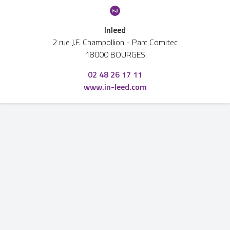
Inleed
2 rue J.F. Champollion
-
Parc Comitec
18000 BOURGES
02 48 26 17 11
www.in-leed.com